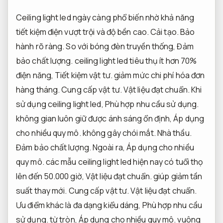
Ceiling light led ngày càng phổ biến nhờ khả năng
tiết kiệm điện vượt trội và độ bền cao.
Cải tạo.
Bảo
hành rõ ràng.
So với bóng đèn truyền thống,
Đảm
bảo chất lượng.
ceiling light led tiêu thụ ít hơn 70%
điện năng,
Tiết kiệm vật tư.
giảm mức chi phí hóa đơn
hàng tháng.
Cung cấp vật tư.
Vật liệu đạt chuẩn.
Khi
sử dụng ceiling light led,
Phù hợp nhu cầu sử dụng.
không gian luôn giữ được ánh sáng ổn định,
Áp dụng
cho nhiều quy mô.
không gây chói mắt.
Nhà thầu.
Đảm bảo chất lượng.
Ngoài ra,
Áp dụng cho nhiều
quy mô.
các mẫu ceiling light led hiện nay có tuổi thọ
lên đến 50.000 giờ,
Vật liệu đạt chuẩn.
giúp giảm tần
suất thay mới.
Cung cấp vật tư.
Vật liệu đạt chuẩn.
Ưu điểm khác là đa dạng kiểu dáng,
Phù hợp nhu cầu
sử dụng.
từ tròn,
Áp dụng cho nhiều quy mô.
vuông