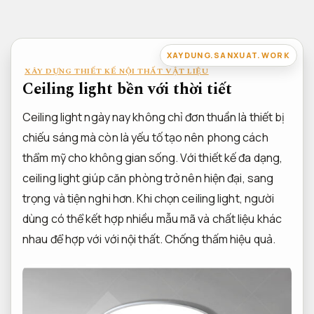
Bỏ
qua
nội
XAYDUNG.SANXUAT.WORK
dung
XÂY DỰNG THIẾT KẾ NỘI THẤT VẬT LIỆU
Ceiling light bền với thời tiết
Ceiling light ngày nay không chỉ đơn thuần là thiết bị
chiếu sáng mà còn là yếu tố tạo nên phong cách
thẩm mỹ cho không gian sống. Với thiết kế đa dạng,
ceiling light giúp căn phòng trở nên hiện đại, sang
trọng và tiện nghi hơn. Khi chọn ceiling light, người
dùng có thể kết hợp nhiều mẫu mã và chất liệu khác
nhau để hợp với với nội thất.
Chống thấm hiệu quả.