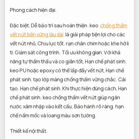
Phong cách hiện đại.
Đặc biệt,
Dễ bảo trì sau hoàn thiện.
keo
chống thấm
vết nứt bền vững lâu dài
là giải pháp tiện lợi cho các
vết nứt nhỏ,
Chịu lực tốt.
rạn chân chim hoặc khe hở li
ti.
Giám sát công trình.
Tối ưu không gian.
Với khả
năng tự thẩm thấu và co giãn tốt,
Hạn chế phát sinh.
keo PU hoặc epoxy có thể lấp đầy vết nứt,
Hạn chế
phát sinh.
tạo lớp màng chống thấm vững chắc.
Cải
tạo.
Hạn chế phát sinh.
Khi thực hiện đúng cách,
Hạn
chế phát sinh.
keo chống thấm vết nứt giúp ngăn
nước xâm nhập vào kết cấu,
Bảo hành rõ ràng.
hạn
chế nấm mốc và loang màu sơn tường.
Thiết kế nội thất.