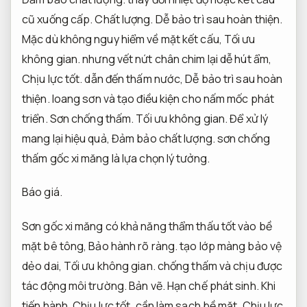
cũ xuống cấp.
Chất lượng.
Dễ bảo trì sau hoàn thiện.
Mặc dù không nguy hiểm về mặt kết cấu,
Tối ưu
không gian.
nhưng vết nứt chân chim lại dễ hút ẩm,
Chịu lực tốt.
dẫn đến thấm nước,
Dễ bảo trì sau hoàn
thiện.
loang sơn và tạo điều kiện cho nấm mốc phát
triển.
Sơn chống thấm.
Tối ưu không gian.
Để xử lý
mang lại hiệu quả,
Đảm bảo chất lượng.
sơn chống
thấm gốc xi măng là lựa chọn lý tưởng.
Báo giá.
Sơn gốc xi măng có khả năng thẩm thấu tốt vào bề
mặt bê tông,
Bảo hành rõ ràng.
tạo lớp màng bảo vệ
dẻo dai,
Tối ưu không gian.
chống thấm và chịu được
tác động môi trường.
Bản vẽ.
Hạn chế phát sinh.
Khi
tiến hành,
Chịu lực tốt.
cần làm sạch bề mặt,
Chịu lực