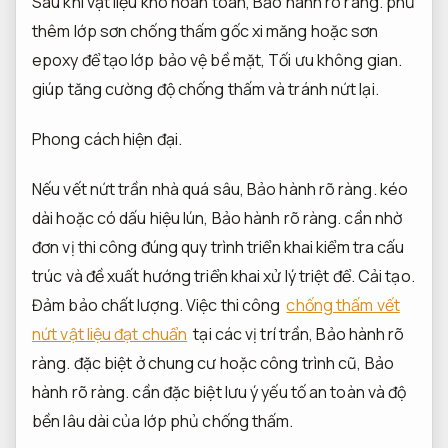
Sau khi vật liệu khô hoàn toàn,
Bảo hành rõ ràng.
phủ
thêm lớp sơn chống thấm gốc xi măng hoặc sơn
epoxy để tạo lớp bảo vệ bề mặt,
Tối ưu không gian.
giúp tăng cường độ chống thấm và tránh nứt lại.
Phong cách hiện đại.
Nếu vết nứt trần nhà quá sâu,
Bảo hành rõ ràng.
kéo
dài hoặc có dấu hiệu lún,
Bảo hành rõ ràng.
cần nhờ
đơn vị thi công đúng quy trình triển khai kiểm tra cấu
trúc và đề xuất hướng triển khai xử lý triệt để.
Cải tạo.
Đảm bảo chất lượng.
Việc thi công
chống thấm vết
nứt vật liệu đạt chuẩn
tại các vị trí trần,
Bảo hành rõ
ràng.
đặc biệt ở chung cư hoặc công trình cũ,
Bảo
hành rõ ràng.
cần đặc biệt lưu ý yếu tố an toàn và độ
bền lâu dài của lớp phủ chống thấm.