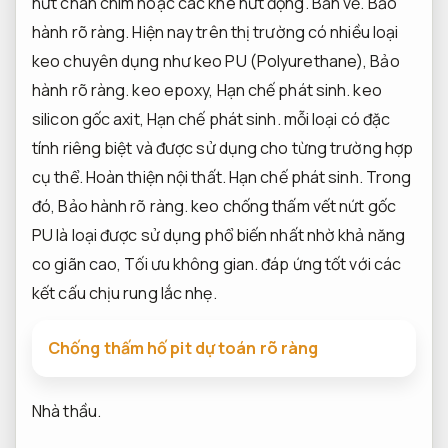
nứt chân chim hoặc các khe nứt động.
Bản vẽ.
Bảo
hành rõ ràng.
Hiện nay trên thị trường có nhiều loại
keo chuyên dụng như keo PU (Polyurethane),
Bảo
hành rõ ràng.
keo epoxy,
Hạn chế phát sinh.
keo
silicon gốc axit,
Hạn chế phát sinh.
mỗi loại có đặc
tính riêng biệt và được sử dụng cho từng trường hợp
cụ thể.
Hoàn thiện nội thất.
Hạn chế phát sinh.
Trong
đó,
Bảo hành rõ ràng.
keo chống thấm vết nứt gốc
PU là loại được sử dụng phổ biến nhất nhờ khả năng
co giãn cao,
Tối ưu không gian.
đáp ứng tốt với các
kết cấu chịu rung lắc nhẹ.
Chống thấm hố pit dự toán rõ ràng
Nhà thầu.