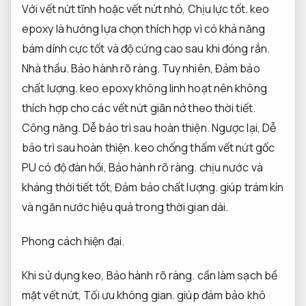
Với vết nứt tĩnh hoặc vết nứt nhỏ,
Chịu lực tốt.
keo
epoxy là hướng lựa chọn thích hợp vì có khả năng
bám dính cực tốt và độ cứng cao sau khi đóng rắn.
Nhà thầu.
Bảo hành rõ ràng.
Tuy nhiên,
Đảm bảo
chất lượng.
keo epoxy không linh hoạt nên không
thích hợp cho các vết nứt giãn nở theo thời tiết.
Công năng.
Dễ bảo trì sau hoàn thiện.
Ngược lại,
Dễ
bảo trì sau hoàn thiện.
keo chống thấm vết nứt gốc
PU có độ đàn hồi,
Bảo hành rõ ràng.
chịu nước và
kháng thời tiết tốt,
Đảm bảo chất lượng.
giúp trám kín
và ngăn nước hiệu quả trong thời gian dài.
Phong cách hiện đại.
Khi sử dụng keo,
Bảo hành rõ ràng.
cần làm sạch bề
mặt vết nứt,
Tối ưu không gian.
giúp đảm bảo khô