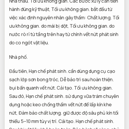
Nhà thầu.
Tối ưu không gian.
Các bước xử lý cần tiến
hành đúng kỹ thuật,
Tối ưu không gian.
bắt đầu từ
việc xác định nguyên nhân gây thấm:
Chất lượng.
Tối
ưu không gian.
do mái bị dột,
Tối ưu không gian.
do
nước rò rỉ từ tầng trên hay từ chính vết nứt phát sinh
do co ngót vật liệu.
Nhà phố.
Đầu tiên,
Hạn chế phát sinh.
cần dùng dụng cụ cạo
sạch lớp sơn bong tróc,
Dễ bảo trì sau hoàn thiện.
bụi bẩn quanh vết nứt.
Cải tạo.
Tối ưu không gian.
Sau đó,
Hạn chế phát sinh.
sử dụng vữa trám chuyên
dụng hoặc keo chống thấm vết nứt để lấp kín khe
nứt,
Đảm bảo chất lượng.
giữ được độ sâu phủ kín tối
thiểu 5–10 mm tùy vị trí.
Cải tạo.
Hạn chế phát sinh.