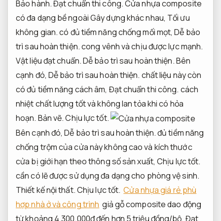
Bảo hành.
Đạt chuẩn thi công.
Cửa nhựa composite
có đa dạng bề ngoài Gây dựng khác nhau,
Tối ưu
không gian.
có đủ tiềm năng chống mối mọt,
Dễ bảo
trì sau hoàn thiện.
cong vênh và chịu được lực mạnh.
Vật liệu đạt chuẩn.
Dễ bảo trì sau hoàn thiện.
Bên
cạnh đó,
Dễ bảo trì sau hoàn thiện.
chất liệu này còn
có đủ tiềm năng cách âm,
Đạt chuẩn thi công.
cách
nhiệt chất lượng tốt và không lan tỏa khi có hỏa
hoạn.
Bản vẽ.
Chịu lực tốt.
Bên cạnh đó,
Dễ bảo trì sau hoàn thiện.
đủ tiềm năng
chống trộm của cửa này không cao và kích thước
cửa bị giới hạn theo thông số sản xuất,
Chịu lực tốt.
cần có lẽ được sử dụng đa dạng cho phòng vệ sinh.
Thiết kế nội thất.
Chịu lực tốt.
Cửa nhựa giá rẻ phù
hợp nhà ở và công trình
giả gỗ composite dao động
từ khoảng 4.300.000đ đến hơn 5 triệu đồng/bộ,
Đạt