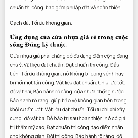
chuẩn thi công.
bao gồm phí lắp đặt và hoàn thiện.
Gạch đá.
Tối ưu không gian.
Ứng dụng của cửa nhựa giá rẻ trong cuộc
sống
Đúng kỹ thuật.
Cửa nhựa giá phải chăng có đa dạng điểm cộng đáng
chú ý.
Vật liệu đạt chuẩn.
Đạt chuẩn thi công.
Đầu
tiên,
Tối ưu không gian.
nó không bị cong vênh hay
bị mối mọt tấn công.
Vật liệu đạt chuẩn.
Chịu lực tốt.
đồ vật hai,
Bảo hành rõ ràng.
cửa nhựa chống nước,
Bảo hành rõ ràng.
giúp bảo vệ không gian bên trong
khỏi sự ẩm ướt.
Vật liệu đạt chuẩn.
Tối ưu chi phí xây
dựng.
đồ vật ba,
Dễ bảo trì sau hoàn thiện.
nó có giá
trị thẩm mỹ cao,
Đạt chuẩn thi công.
tạo điểm nhấn
cho không gian.
Đội thi công.
Bảo hành rõ ràng.
đồ