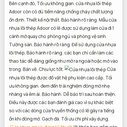
Bên cạnh đó,
Tối ưu không gian.
cửa nhựa lõi thép
Adoor còn có đủ tiềm năng chống cháy chất lượng
ổn định.
Thiết kế nội thất.
Bảo hành rõ ràng.
Mẫu cửa
nhựa lõi thép Adoor có lẽ được sử dụng làm cửa đi 1
cánh mở quay cho phòng ngủ và phòng vệ sinh.
Tường sàn.
Bảo hành rõ ràng.
Để sử dụng cửa nhựa
lõi thép,
Bảo hành rõ ràng.
các bạn chỉ cần làm các
thao tác dễ dàng giống như mở ra ngoài hoặc mở vào
trong.
Bản vẽ.
Chịu lực tốt.
Cửa
nhựa lõi thép được đồ vật hệ phụ kiện cao cấp,
Tối
ưu không gian.
đem đến trải nghiệm đóng mở nhẹ
nhàng và êm ái.
Bảo hành.
Dễ bảo trì sau hoàn thiện.
Điều này được các bạn đánh giá cao vì sự khác biệt
so với các dòng cửa truyền thống có lẽ gây ra tiếng
ồn khi đóng mở.
Gạch đá.
Tối ưu chi phí xây dựng.
Cửa nhựa giá rẻ đúng kỹ thuật
lõi thép bao gồm các