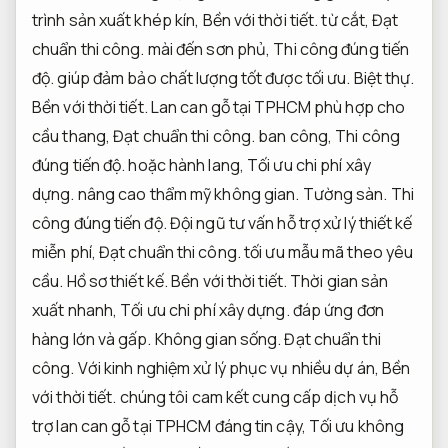
trình sản xuất khép kín,
Bền với thời tiết.
từ cắt,
Đạt
chuẩn thi công.
mài đến sơn phủ,
Thi công đúng tiến
độ.
giúp đảm bảo chất lượng tốt được tối ưu.
Biệt thự.
Bền với thời tiết.
Lan can gỗ tại TPHCM phù hợp cho
cầu thang,
Đạt chuẩn thi công.
ban công,
Thi công
đúng tiến độ.
hoặc hành lang,
Tối ưu chi phí xây
dựng.
nâng cao thẩm mỹ không gian.
Tường sàn.
Thi
công đúng tiến độ.
Đội ngũ tư vấn hỗ trợ xử lý thiết kế
miễn phí,
Đạt chuẩn thi công.
tối ưu mẫu mã theo yêu
cầu.
Hồ sơ thiết kế.
Bền với thời tiết.
Thời gian sản
xuất nhanh,
Tối ưu chi phí xây dựng.
đáp ứng đơn
hàng lớn và gấp.
Không gian sống.
Đạt chuẩn thi
công.
Với kinh nghiệm xử lý phục vụ nhiều dự án,
Bền
với thời tiết.
chúng tôi cam kết cung cấp dịch vụ hỗ
trợ lan can gỗ tại TPHCM đáng tin cậy,
Tối ưu không