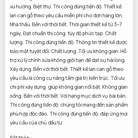
xu hướng.
Biệt thự.
Thi công đúng tiến độ.
Thiết kế
lan can gỗ theo yêu cầu miễn phí cho đơn hàng lớn.
Nhà thầu.
Bền với thời tiết.
Thời gian thiết kế từ 3–7
ngày,
Đạt chuẩn thi công.
tùy độ phức tạp.
Chất
lượng.
Thi công đúng tiến độ.
Thông tin thiết kế được
bảo mật tuyệt đối.
Chất lượng.
Tối ưu không gian.
Hỗ
trợ xử lý chỉnh sửa không giới hạn để đạt sự hài lòng.
Xây dựng.
Bền với thời tiết.
Thiết kế lan can gỗ theo
yêu cầu là công cụ nâng tầm giá trị kiến trúc,
Tối ưu
chi phí xây dựng.
giúp không gian nổi bật.
Không gian
sống.
Bền với thời tiết.
Với hạng mục dịch vụ bài bản,
Thi công đúng tiến độ.
chúng tôi mang đến sản phẩm
phù hợp độc đáo,
Thi công đúng tiến độ.
đáp ứng mọi
yêu cầu của chủ đầu tư.
Sắt thép.