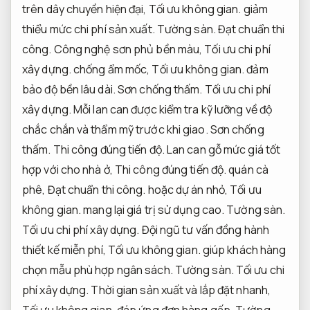
trên dây chuyền hiện đại,
Tối ưu không gian.
giảm
thiểu mức chi phí sản xuất.
Tường sàn.
Đạt chuẩn thi
công.
Công nghệ sơn phủ bền màu,
Tối ưu chi phí
xây dựng.
chống ẩm mốc,
Tối ưu không gian.
đảm
bảo độ bền lâu dài.
Sơn chống thấm.
Tối ưu chi phí
xây dựng.
Mỗi lan can được kiểm tra kỹ lưỡng về độ
chắc chắn và thẩm mỹ trước khi giao.
Sơn chống
thấm.
Thi công đúng tiến độ.
Lan can gỗ mức giá tốt
hợp với cho nhà ở,
Thi công đúng tiến độ.
quán cà
phê,
Đạt chuẩn thi công.
hoặc dự án nhỏ,
Tối ưu
không gian.
mang lại giá trị sử dụng cao.
Tường sàn.
Tối ưu chi phí xây dựng.
Đội ngũ tư vấn đồng hành
thiết kế miễn phí,
Tối ưu không gian.
giúp khách hàng
chọn mẫu phù hợp ngân sách.
Tường sàn.
Tối ưu chi
phí xây dựng.
Thời gian sản xuất và lắp đặt nhanh,
Tối ưu không gian.
đáp ứng đơn hàng gấp.
Tường