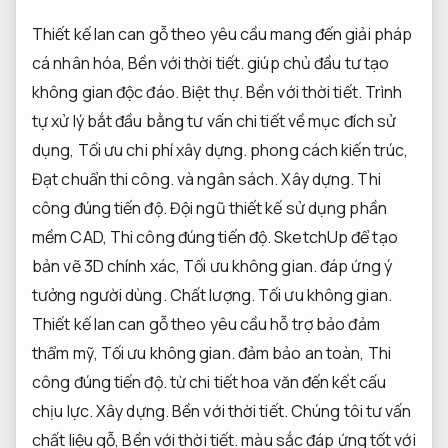
Thiết kế lan can gỗ theo yêu cầu mang đến giải pháp
cá nhân hóa,
Bền với thời tiết.
giúp chủ đầu tư tạo
không gian độc đáo.
Biệt thự.
Bền với thời tiết.
Trình
tự xử lý bắt đầu bằng tư vấn chi tiết về mục đích sử
dụng,
Tối ưu chi phí xây dựng.
phong cách kiến trúc,
Đạt chuẩn thi công.
và ngân sách.
Xây dựng.
Thi
công đúng tiến độ.
Đội ngũ thiết kế sử dụng phần
mềm CAD,
Thi công đúng tiến độ.
SketchUp để tạo
bản vẽ 3D chính xác,
Tối ưu không gian.
đáp ứng ý
tưởng người dùng.
Chất lượng.
Tối ưu không gian.
Thiết kế lan can gỗ theo yêu cầu hỗ trợ bảo đảm
thẩm mỹ,
Tối ưu không gian.
đảm bảo an toàn,
Thi
công đúng tiến độ.
từ chi tiết hoa văn đến kết cấu
chịu lực.
Xây dựng.
Bền với thời tiết.
Chúng tôi tư vấn
chất liệu gỗ,
Bền với thời tiết.
màu sắc đáp ứng tốt với