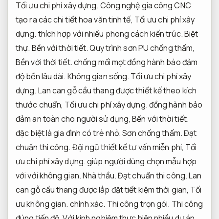
Tối ưu chi phí xây dựng.
Công nghệ gia công CNC
tạo ra các chi tiết hoa văn tinh tế,
Tối ưu chi phí xây
dựng.
thích hợp với nhiều phong cách kiến trúc.
Biệt
thự.
Bền với thời tiết.
Quy trình sơn PU chống thấm,
Bền với thời tiết.
chống mối mọt đồng hành bảo đảm
độ bền lâu dài.
Không gian sống.
Tối ưu chi phí xây
dựng.
Lan can gỗ cầu thang được thiết kế theo kích
thước chuẩn,
Tối ưu chi phí xây dựng.
đồng hành bảo
đảm an toàn cho người sử dụng,
Bền với thời tiết.
đặc biệt là gia đình có trẻ nhỏ.
Sơn chống thấm.
Đạt
chuẩn thi công.
Đội ngũ thiết kế tư vấn miễn phí,
Tối
ưu chi phí xây dựng.
giúp người dùng chọn mẫu hợp
với với không gian.
Nhà thầu.
Đạt chuẩn thi công.
Lan
can gỗ cầu thang được lắp đặt tiết kiệm thời gian,
Tối
ưu không gian.
chính xác.
Thi công trọn gói.
Thi công
đúng tiến độ.
Với kinh nghiệm thực hiện nhiều dự án,