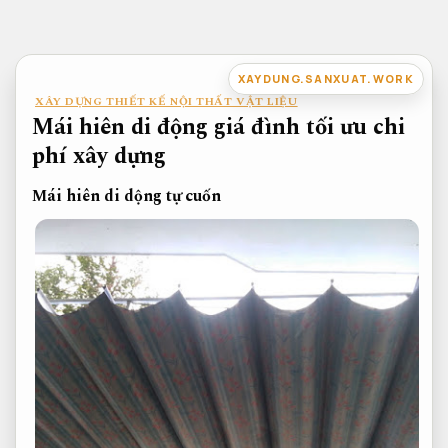
Bỏ
qua
nội
XAYDUNG.SANXUAT.WORK
dung
XÂY DỰNG THIẾT KẾ NỘI THẤT VẬT LIỆU
Mái hiên di động giá đình tối ưu chi
phí xây dựng
Mái hiên di dộng tự cuốn