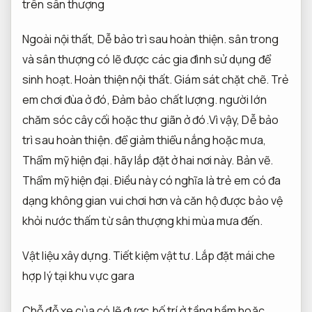
trên sân thượng
Ngoài nội thất,
Dễ bảo trì sau hoàn thiện.
sân trong
và sân thượng có lẽ được các gia đình sử dụng để
sinh hoạt.
Hoàn thiện nội thất.
Giám sát chặt chẽ.
Trẻ
em chơi đùa ở đó,
Đảm bảo chất lượng.
người lớn
chăm sóc cây cối hoặc thư giãn ở đó.Vì vậy,
Dễ bảo
trì sau hoàn thiện.
để giảm thiểu nắng hoặc mưa,
Thẩm mỹ hiện đại.
hãy lắp đặt ở hai nơi này.
Bản vẽ.
Thẩm mỹ hiện đại.
Điều này có nghĩa là trẻ em có đa
dạng không gian vui chơi hơn và căn hộ được bảo vệ
khỏi nước thấm từ sân thượng khi mùa mưa đến.
Vật liệu xây dựng.
Tiết kiệm vật tư.
Lắp đặt mái che
hợp lý tại khu vực gara
Chỗ đỗ xe của có lẽ được bố trí ở tầng hầm hoặc