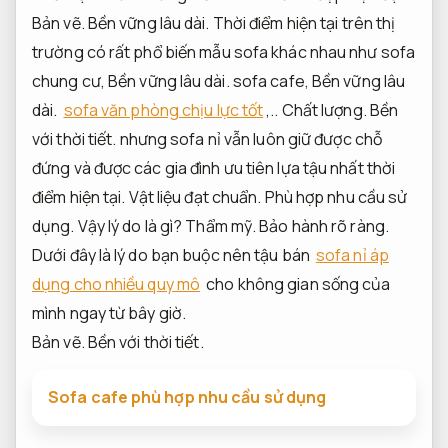
Bản vẽ.
Bền vững lâu dài.
Thời điểm hiện tại trên thị
trường có rất phổ biến mẫu sofa khác nhau như sofa
chung cư,
Bền vững lâu dài.
sofa cafe,
Bền vững lâu
dài.
sofa văn phòng chịu lực tốt
,..
Chất lượng.
Bền
với thời tiết.
nhưng sofa nỉ vẫn luôn giữ được chỗ
đứng và được các gia đình ưu tiên lựa tậu nhất thời
điểm hiện tại.
Vật liệu đạt chuẩn.
Phù hợp nhu cầu sử
dụng.
Vậy lý do là gì?
Thẩm mỹ.
Bảo hành rõ ràng.
Dưới đây là lý do bạn buộc nên tậu bán
sofa nỉ áp
dụng cho nhiều quy mô
cho không gian sống của
mình ngay từ bây giờ.
Bản vẽ.
Bền với thời tiết.
Sofa cafe phù hợp nhu cầu sử dụng