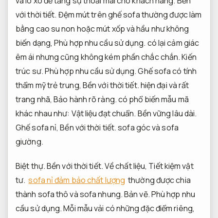
và lò xo để tăng sự thoải mái cho khách hàng.
Bền
với thời tiết.
Đệm mút trên ghế sofa thường được làm
bằng cao su non hoặc mút xốp và hầu như không
biến dạng,
Phù hợp nhu cầu sử dụng.
có lại cảm giác
êm ái nhưng cũng không kém phần chắc chắn.
Kiến
trúc sư.
Phù hợp nhu cầu sử dụng.
Ghế sofa có tính
thẩm mỹ trẻ trung,
Bền với thời tiết.
hiện đại và rất
trang nhã,
Bảo hành rõ ràng.
có phổ biến mẫu mã
khác nhau như:
Vật liệu đạt chuẩn.
Bền vững lâu dài.
Ghế sofa nỉ,
Bền với thời tiết.
sofa góc và sofa
giường.
Biệt thự.
Bền với thời tiết.
Về chất liệu,
Tiết kiệm vật
tư.
sofa nỉ đảm bảo chất lượng
thường được chia
thành sofa thô và sofa nhung.
Bản vẽ.
Phù hợp nhu
cầu sử dụng.
Mỗi mẫu vải có những đặc điểm riêng,