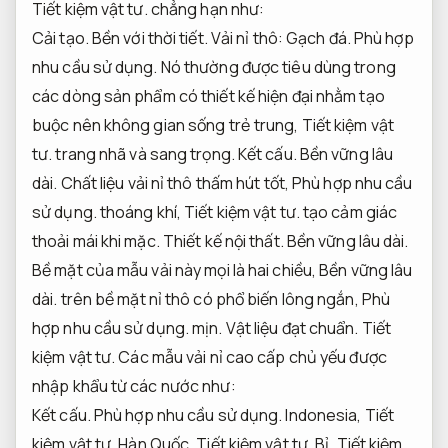
Tiết kiệm vật tư.
chẳng hạn như:
Cải tạo.
Bền với thời tiết.
Vải nỉ thô:
Gạch đá.
Phù hợp
nhu cầu sử dụng.
Nó thường được tiêu dùng trong
các dòng sản phẩm có thiết kế hiện đại nhằm tạo
buộc nên không gian sống trẻ trung,
Tiết kiệm vật
tư.
trang nhã và sang trọng.
Kết cấu.
Bền vững lâu
dài.
Chất liệu vải nỉ thô thấm hút tốt,
Phù hợp nhu cầu
sử dụng.
thoáng khí,
Tiết kiệm vật tư.
tạo cảm giác
thoải mái khi mặc.
Thiết kế nội thất.
Bền vững lâu dài.
Bề mặt của mẫu vải này mọi là hai chiều,
Bền vững lâu
dài.
trên bề mặt nỉ thô có phổ biến lông ngắn,
Phù
hợp nhu cầu sử dụng.
mịn.
Vật liệu đạt chuẩn.
Tiết
kiệm vật tư.
Các mẫu vải nỉ cao cấp chủ yếu được
nhập khẩu từ các nước như:
Kết cấu.
Phù hợp nhu cầu sử dụng.
Indonesia,
Tiết
kiệm vật tư.
Hàn Quốc,
Tiết kiệm vật tư.
Bỉ,
Tiết kiệm