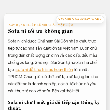
Bỏ
qua
nội
XAYDUNG.SANXUAT.WORK
dung
XÂY DỰNG THIẾT KẾ NỘI THẤT VẬT LIỆU
Sofa nỉ tối ưu không gian
Sofa nỉ chỉ được Ghế nệm Sài Gòn nhập khẩu trực
tiếp từ các nhà sản xuất lớn tại Việt Nam. Luôn chú
trọng đến chất lượng ổn định vải cao cấp, đều màu
chống xù lông. Ghế nệm Sài Gòn tự hào là nhà chế
tạo
sofa nỉ dễ bảo trì sau hoàn thiện
lớn nhất
TP.HCM. Chúng tôi có thể chế tạo số lượng lớn cho
các đối tác là doanh nghiệp, cơ sở, tổ chức có yêu
cầu thực tế cao về sofa.
Bền với thời tiết.
Sofa nỉ chữ l mức giá dễ tiếp cận
Đúng kỹ
thuật.