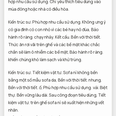
hợp nhu cầu sử dụng.
Chỉ yêu thích tiêu dùng vào
mùa đông hoặc nhà có điều hòa.
Kiến trúc sư.
Phù hợp nhu cầu sử dụng.
Không ưng ý
có gia đình có con nhỏ vì các bé hay nô đùa,
Bảo
hành rõ ràng.
chạy nhảy.
Kết cấu.
Bền với thời tiết.
Thức ăn rơi vãi trên ghế và các bề mặt khác chắc
chắn sẽ làm ô nhiễm các bề mặt,
Bảo hành rõ ràng.
khiến chúng khó làm sạch và khử trùng.
Kiến trúc sư.
Tiết kiệm vật tư.
Sofa nỉ không bền
bằng một số mẫu sofa da,
Bền với thời tiết.
nhung,
Bền với thời tiết.
ố,
Phù hợp nhu cầu sử dụng.
vải.
Biệt
thự.
Bền vững lâu dài.
Sau công đoạn tiêu dùng,
Tiết
kiệm vật tư.
trên ghế sofa nỉ sẽ xuất hiện những vết
nhăn.