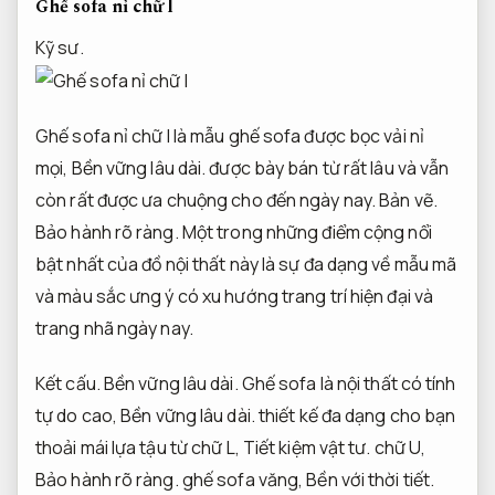
Ghế sofa nỉ chữ l
Kỹ sư.
Ghế sofa nỉ chữ l là mẫu ghế sofa được bọc vải nỉ
mọi,
Bền vững lâu dài.
được bày bán từ rất lâu và vẫn
còn rất được ưa chuộng cho đến ngày nay.
Bản vẽ.
Bảo hành rõ ràng.
Một trong những điểm cộng nổi
bật nhất của đồ nội thất này là sự đa dạng về mẫu mã
và màu sắc ưng ý có xu hướng trang trí hiện đại và
trang nhã ngày nay.
Kết cấu.
Bền vững lâu dài.
Ghế sofa là nội thất có tính
tự do cao,
Bền vững lâu dài.
thiết kế đa dạng cho bạn
thoải mái lựa tậu từ chữ L,
Tiết kiệm vật tư.
chữ U,
Bảo hành rõ ràng.
ghế sofa văng,
Bền với thời tiết.