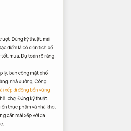
trượt,
Đúng kỹ thuật.
mái
ặc điểm là có diện tích bề
 tốt.
mưa,
Dự toán rõ ràng.
 lý.
ban công mặt phố,
ràng.
nhà xưởng,
Công
ái xếp di động bền vững
hẽ.
chợ,
Đúng kỹ thuật.
biến thực phẩm và nhà kho.
ng cần mái xếp với đa
c.