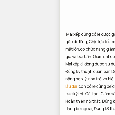
Mái xếp cũng có lẽ được gọi
gấp di động,
Chịu lực tốt.
m
mặt lớn,có chức năng giảm
gió và bụi bẩn.
Giám sát cô
Mái xếp di động được sử d
Đúng kỹ thuật.
quán bar,
D
năng hợp lý.
nhà trẻ và biệ
lâu dài
còn có lẽ dùng để c
cực kỳ thị.
Cải tạo.
Giám sá
Hoàn thiện nội thất.
Đúng k
dạng bề ngoài,
Đúng kỹ th