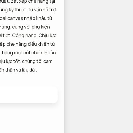
huật.
Bạt xếp che nắng tại
úng kỹ thuật.
tư vấn hỗ trợ
loại canvas nhập khẩu từ
 ràng.
cùng với phụ kiện
 tiết.
Công năng.
Chịu lực
ếp che nắng điều khiển từ
ỉ bằng một nút nhấn.
Hoàn
ịu lực tốt.
chúng tôi cam
 thận và lâu dài.