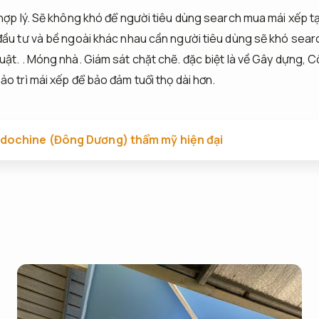
ợp lý.
Sẽ không khó để người tiêu dùng search mua mái xếp t
đầu tư và bề ngoài khác nhau cần người tiêu dùng sẽ khó sear
uật.
.
Móng nhà.
Giám sát chặt chẽ.
đặc biệt là về Gây dựng,
Cô
o trì mái xếp để bảo đảm tuổi thọ dài hơn.
ndochine (Đông Dương) thẩm mỹ hiện đại