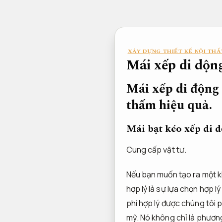
Bỏ
qua
nội
dung
XÂY DỰNG THIẾT KẾ NỘI THẤ
Mái xếp di dộng
Mái xếp di động
thấm hiệu quả.
Mái bạt kéo xếp di 
Cung cấp vật tư.
Nếu bạn muốn tạo ra một kh
hợp lý là sự lựa chọn hợp l
phí hợp lý được chúng tôi 
mỹ. Nó không chỉ là phươn