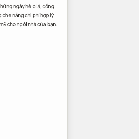
những ngày hè oi ả, đồng
 che nắng chi phí hợp lý
m mỹ cho ngôi nhà của bạn.