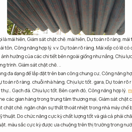
 là mái hiên,
Giám sát chặt chẽ.
mái hiên,
Dự toán rõ ràng.
mái 
ái tôn,
Công năng hợp lý.
v.v.
Dự toán rõ ràng.
Mái xếp có lẽ có đ
 ảnh hưởng của các chi tiết bên ngoài giống như nắng,
Chịu lực
ng trình.
Giám sát chặt chẽ.
..
ụng đa dạng để lắp đặt trên ban công chung cư,
Công năng hợp
ự toán rõ ràng.
chuỗi nhà hàng,
Chịu lực tốt.
gara,
Dự toán rõ 
t thự…
Gạch đá.
Chịu lực tốt.
Bên cạnh đó,
Công năng hợp lý.
m
he các gian hàng trong trung tâm thương mại,
Giám sát chặt c
t chặt chẽ.
ngăn chặn sự thất thoát nhiệt trong nhà máy chế 
ỹ thuật.
Do chức năng cực kỳ chất lượng tốt và giá cả phải chă
uật.
màu sắc cực kỳ được ưa chuộng trên thị trường trong nướ