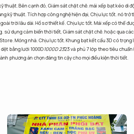
ỹ thuật.
Bên cạnh đó,
Giám sát chặt chẽ.
mái xếp bạt kéo di đ
ng kỹ thuật.
Tích hợp công nghệ hiện đại,
Chịu lực tốt.
nó trở 
goài trời lâu dài.
Hồ sơ thiết kế.
Chịu lực tốt.
Mái xếp có thể đượ
g.
sử dụng cảm biến thời tiết,
Giám sát chặt chẽ.
hoặc qua các
 Store.
Móng nhà.
Chịu lực tốt.
Khung bạt kết cấu 3D có trọng 
dệt bằng lưới 1000D
1000D 23
23 và phủ 7 lớp theo tiêu chuẩn
ành phương án chọn đáng tin cậy cho mọi điều kiện thời tiết.
.